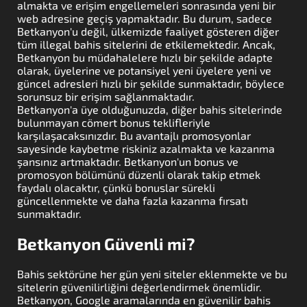
almakta ve erişim engellemeleri sonrasında yeni bir
web adresine geçiş yapmaktadır. Bu durum, sadece
Betkanyon'u değil, ülkemizde faaliyet gösteren diğer
tüm illegal bahis sitelerini de etkilemektedir. Ancak,
Betkanyon bu müdahalelere hızlı bir şekilde adapte
olarak, üyelerine ve potansiyel yeni üyelere yeni ve
güncel adresleri hızlı bir şekilde sunmaktadır, böylece
sorunsuz bir erişim sağlanmaktadır.
Betkanyon'a üye olduğunuzda, diğer bahis sitelerinde
bulunmayan cömert bonus teklifleriyle
karşılaşacaksınızdır. Bu avantajlı promosyonlar
sayesinde kaybetme riskiniz azalmakta ve kazanma
şansınız artmaktadır. Betkanyon'un bonus ve
promosyon bölümünü düzenli olarak takip etmek
faydalı olacaktır, çünkü bonuslar sürekli
güncellenmekte ve daha fazla kazanma fırsatı
sunmaktadır.
Betkanyon Güvenli mi?
Bahis sektörüne her gün yeni siteler eklenmekte ve bu
sitelerin güvenilirliğini değerlendirmek önemlidir.
Betkanyon, Google aramalarında en güvenilir bahis