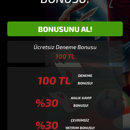
BONUSUNU AL!
Ücretsiz Deneme Bonusu
100 TL
DENEME
100 TL
BONUSU!
ANLIK KAYIP
%30
BONUSU!
ÇEVRİMSİZ
%30
YATIRIM BONUSU!